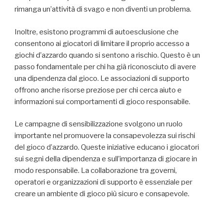
rimanga un’attività di svago e non diventi un problema.
Inoltre, esistono programmi di autoesclusione che
consentono ai giocatori di limitare il proprio accesso a
giochi d’azzardo quando si sentono a rischio. Questo è un
passo fondamentale per chi ha già riconosciuto di avere
una dipendenza dal gioco. Le associazioni di supporto
offrono anche risorse preziose per chi cerca aiuto e
informazioni sui comportamenti di gioco responsabile.
Le campagne di sensibilizzazione svolgono un ruolo
importante nel promuovere la consapevolezza sui rischi
del gioco d’azzardo. Queste iniziative educano i giocatori
sui segni della dipendenza e sull’importanza di giocare in
modo responsabile. La collaborazione tra governi,
operatori e organizzazioni di supporto è essenziale per
creare un ambiente di gioco più sicuro e consapevole.