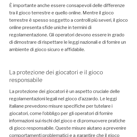
È importante anche essere consapevoli delle differenze
tra il gioco terrestre e quello online. Mentre il gioco
terrestre è spesso soggetto a controlli più severi, il gioco
online presenta sfide uniche in termini di
regolamentazione. Gli operatori devono essere in grado
di dimostrare di rispettare le leggi nazionali e di fornire un
ambiente di gioco sicuro e affidabile.
La protezione dei giocatori e il gioco
responsabile
La protezione dei giocatori è un aspetto cruciale delle
regolamentazioni legali nel gioco d’azzardo. Le leggi
italiane prevedono misure specifiche per tutelare i
giocatori, come l’obbligo per gli operatori di fornire
informazioni sui rischi del gioco e di promuovere pratiche
di gioco responsabile. Queste misure aiutano a prevenire
comportamenti problematici e a garantire che il gioco