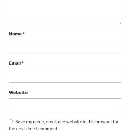
Name
*
Email
*
Website
Save my name, email, and website in this browser for
the next time I comment.