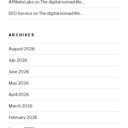
AffiliateLabz
on
The digital nomad life…
SEO Service
on
The digital nomad life…
ARCHIVES
August 2026
July 2026
June 2026
May 2026
April 2026
March 2026
February 2026