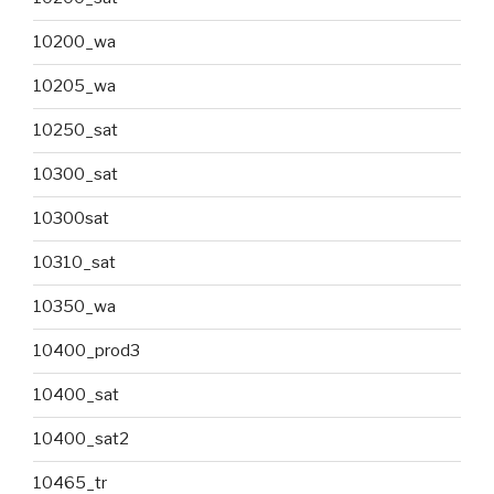
10200_wa
10205_wa
10250_sat
10300_sat
10300sat
10310_sat
10350_wa
10400_prod3
10400_sat
10400_sat2
10465_tr