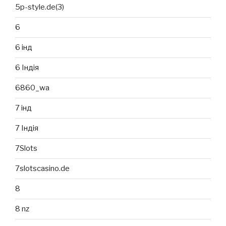
5p-style.de(3)
6
6 інд
6 Індія
6860_wa
7 інд
7 Індія
7Slots
7slotscasino.de
8
8 nz