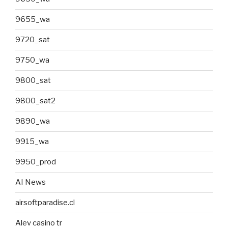
9655_wa
9720_sat
9750_wa
9800_sat
9800_sat2
9890_wa
9915_wa
9950_prod
AI News
airsoftparadise.cl
Alev casino tr