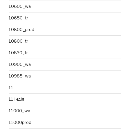
10600_wa
10650_tr
10800_prod
10800_tr
10830_tr
10900_wa
10985_wa
11
11 Індія
11000_wa
11000prod