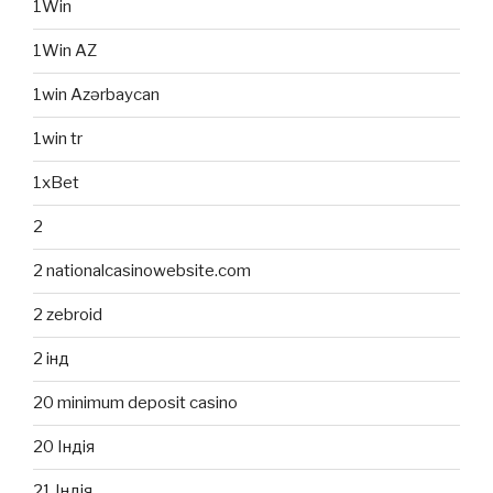
1Win
1Win AZ
1win Azərbaycan
1win tr
1xBet
2
2 nationalcasinowebsite.com
2 zebroid
2 інд
20 minimum deposit casino
20 Індія
21 Індія