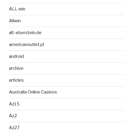
ALL win
Allwin
alt-eberstein.de
americanoutlet.pl
android
archive
articles
Australia Online Casinos
Az15
Az2
Az27