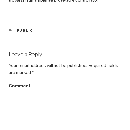
trovarsi in un ambiente protetto e controllato.
CATEGORIES
PUBLIC
Leave a Reply
Your email address will not be published.
Required fields
are marked
*
Comment