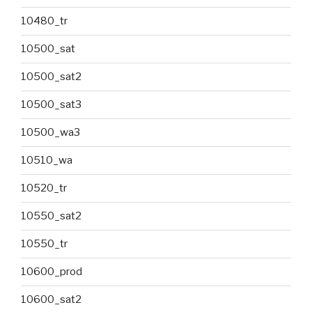
10480_tr
10500_sat
10500_sat2
10500_sat3
10500_wa3
10510_wa
10520_tr
10550_sat2
10550_tr
10600_prod
10600_sat2