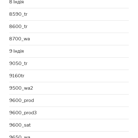
8 Індія
8590_tr
8600_tr
8700_wa
9 Індія
9050_tr
9160tr
9500_wa2
9600_prod
9600_prod3
9600_sat
9650_wa