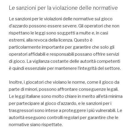
Le sanzioni per la violazione delle normative
Le sanzioni per le violazioni delle normative sul gioco
d’azzardo possono essere severe. Gli operatori che non
rispettano le leggi sono soggetti a multe e, in casi
estremi, alla revoca della licenza. Questo è
particolarmente importante per garantire che solo gli
operatori affidabili e responsabili possano offrire servizi
di gioco. La vigilanza costante delle autorità competenti
è quindi essenziale per mantenere l’integrità del settore.
Inoltre, i giocatori che violano le norme, come il gioco da
parte di minori, possono affrontare conseguenze legali.
Le leggi italiane sono molto chiare in merito all’età minima
per partecipare al gioco d’azzardo, e le sanzioni per i
trasgressori sono intese a proteggere i più vulnerabili. Le
autorità eseguono controlli regolari per garantire che le
normative siano rispettate.