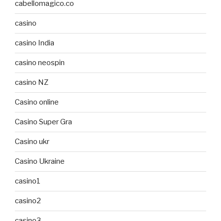
cabellomagico.co
casino
casino India
casino neospin
casino NZ
Casino online
Casino Super Gra
Casino ukr
Casino Ukraine
casino1
casino2
casino3