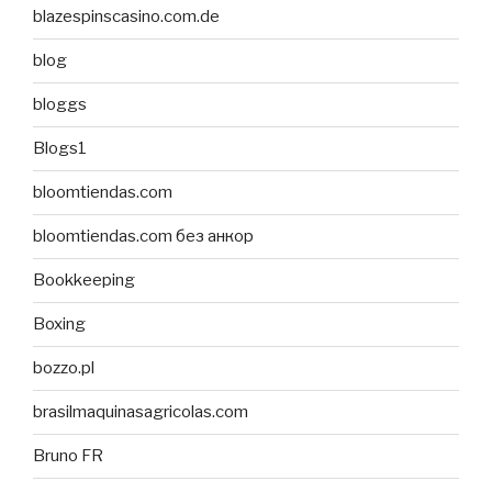
blazespinscasino.com.de
blog
bloggs
Blogs1
bloomtiendas.com
bloomtiendas.com без анкор
Bookkeeping
Boxing
bozzo.pl
brasilmaquinasagricolas.com
Bruno FR