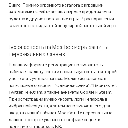
Бинго. Помимо огромного каталога с игровыми
автоматами на сайте казино широко представлена
рулетка и другие настольные игры. В распоряжении
клиентов все виды этой популярной настольной игры.
Безопасность на Mostbet: меры защиты
персональных данных
В данном формате регистрации пользователь
выбирает валюту счета и социальную сеть, в которой
у него есть учетная запись. Можно использовать
популярные соцсети – “Одноклассники”, “Вконтакте”,
Twitter, Telegram, а также аккаунты Google и Steam.
При регистрации нужно указать логин и пароль в
выбранной соцсети, а затем использовать его для
входа в личный кабинет Мостбет. Те персональные
данные, которые указаны в профиле соцсети
подтянутся в профиль БК.