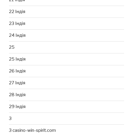
22 Індія
23 Індія
24 Індія
25
25 Індія
26 Індія
27 Індія
28 Індія
29 Індія
3
3 casino-win-spirit.com