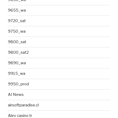
9655_wa
9720_sat
9750_wa
9800_sat
9800_sat2
9890_wa
9915_wa
9950_prod
AI News
airsoftparadise.cl
Alev casino tr