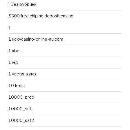
! Без рубрики
$300 free chip no deposit casino
1
1 rickycasino-online-au.com
1 xbet
1 інд
1 частина укр
10 Індія
10000_prod
10000_sat
10000_sat2