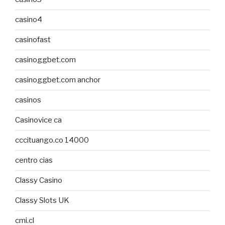
casino4
casinofast
casinoggbet.com
casinoggbet.com anchor
casinos
Casinovice ca
cccituango.co 14000
centro cias
Classy Casino
Classy Slots UK
cmi.cl