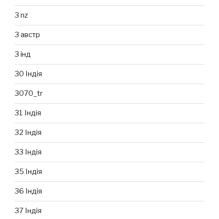
3 nz
3 австр
3 інд
30 Індія
3070_tr
31 Індія
32 Індія
33 Індія
35 Індія
36 Індія
37 Індія