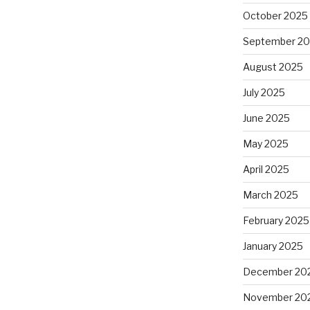
October 2025
September 2
August 2025
July 2025
June 2025
May 2025
April 2025
March 2025
February 2025
January 2025
December 20
November 20