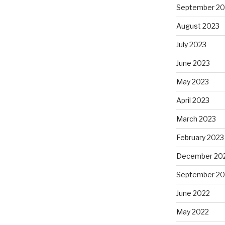
September 20
August 2023
July 2023
June 2023
May 2023
April 2023
March 2023
February 2023
December 20
September 20
June 2022
May 2022