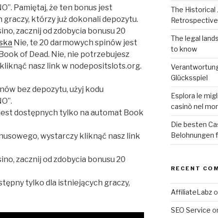
 Pamiętaj, że ten bonus jest
The Historical
h graczy, którzy już dokonali depozytu.
Retrospective
ino, zacznij od zdobycia bonusu 20
The legal lan
ska
Nie, te 20 darmowych spinów jest
to know
ook of Dead. Nie, nie potrzebujesz
liknąć nasz link w nodepositslots.org.
Verantwortungs
Glücksspiel
nów bez depozytu, użyj kodu
Esplora le migl
O”.
casinò nel mo
jest dostępnych tylko na automat Book
Die besten Ca
Belohnungen fü
nusowego, wystarczy kliknąć nasz link
ino, zacznij od zdobycia bonusu 20
RECENT CO
stępny tylko dla istniejących graczy,
AffiliateLabz
o
SEO Service
o