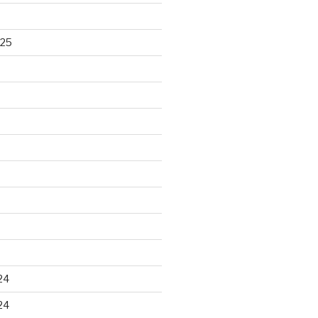
025
24
24