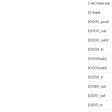
1 частина укр
10 Індія
10000_prod
10000_sat
10000_sat2
10000_tr
10000sat3
10000sat6
10050_tr
10080_sat
10100_sat
10100_tr