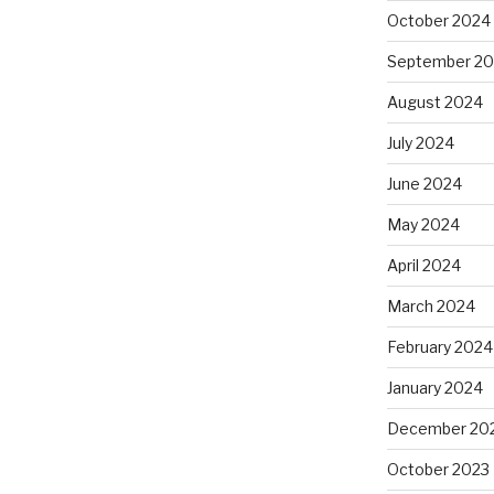
October 2024
September 2
August 2024
July 2024
June 2024
May 2024
April 2024
March 2024
February 2024
January 2024
December 20
October 2023