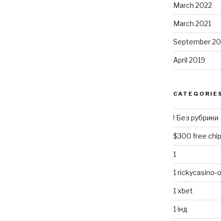
March 2022
March 2021
September 2
April 2019
CATEGORIE
! Без рубрики
$300 free chip
1
1 rickycasino-
1 xbet
1 інд