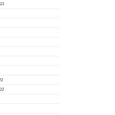
23
22
22