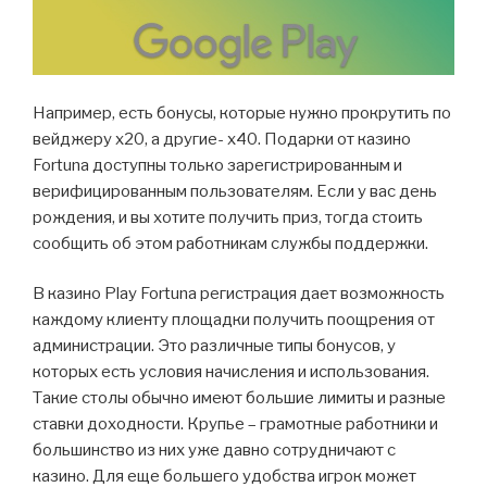
Например, есть бонусы, которые нужно прокрутить по
вейджеру х20, а другие- х40. Подарки от казино
Fortuna доступны только зарегистрированным и
верифицированным пользователям. Если у вас день
рождения, и вы хотите получить приз, тогда стоить
сообщить об этом работникам службы поддержки.
В казино Play Fortuna регистрация дает возможность
каждому клиенту площадки получить поощрения от
администрации. Это различные типы бонусов, у
которых есть условия начисления и использования.
Такие столы обычно имеют большие лимиты и разные
ставки доходности. Крупье – грамотные работники и
большинство из них уже давно сотрудничают с
казино. Для еще большего удобства игрок может