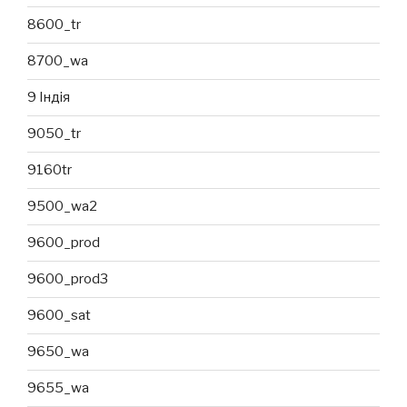
8600_tr
8700_wa
9 Індія
9050_tr
9160tr
9500_wa2
9600_prod
9600_prod3
9600_sat
9650_wa
9655_wa