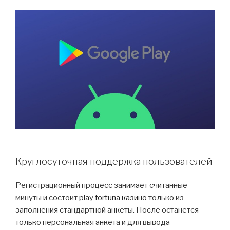
Круглосуточная поддержка пользователей
Регистрационный процесс занимает считанные
минуты и состоит
play fortuna казино
только из
заполнения стандартной анкеты. После останется
только персональная анкета и для вывода —