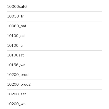
10000sat6
10050_tr
10080_sat
10100_sat
10100_tr
10100sat
10156_wa
10200_prod
10200_prod2
10200_sat
10200_wa