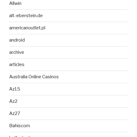
Allwin
alt-eberstein.de
americanoutlet.pl
android
archive
articles
Australia Online Casinos
Az15
Az2
Az27
Bahiscom