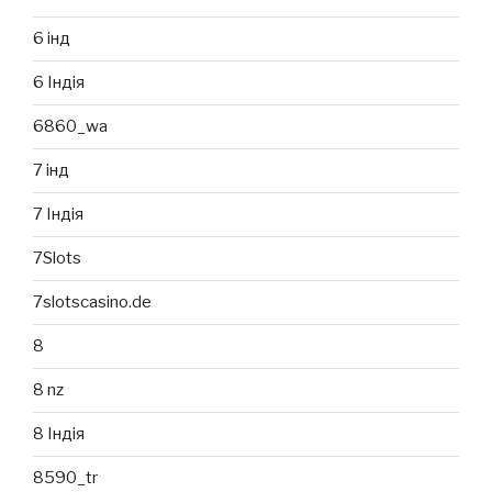
6 інд
6 Індія
6860_wa
7 інд
7 Індія
7Slots
7slotscasino.de
8
8 nz
8 Індія
8590_tr