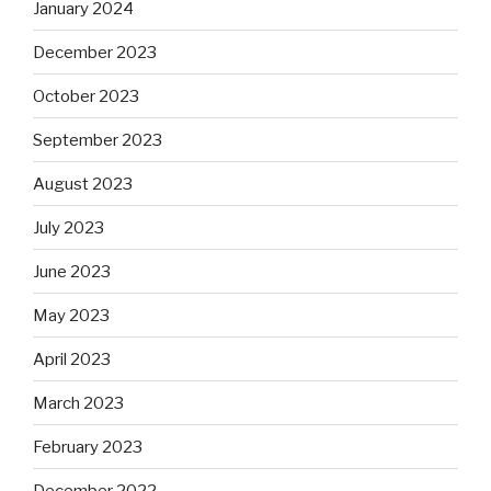
January 2024
December 2023
October 2023
September 2023
August 2023
July 2023
June 2023
May 2023
April 2023
March 2023
February 2023
December 2022