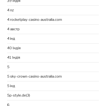
39 Індія
4 nz
4 rocketplay-casino-australia.com
4 австр
4 інд
40 Індія
41 Індія
5
5 sky-crown-casino-australia.com
5 інд
5p-style.de(3)
6