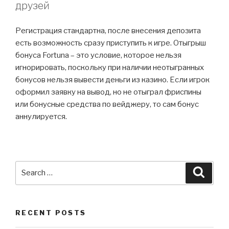
друзей
Регистрация стандартна, после внесения депозита
есть возможность сразу приступить к игре. Отыгрыш
бонуса Fortuna – это условие, которое нельзя
игнорировать, поскольку при наличии неотыгранных
бонусов нельзя вывести деньги из казино. Если игрок
оформил заявку на вывод, но не отыграл фриспины
или бонусные средства по вейджеру, то сам бонус
аннулируется.
Search
Searc
for:
RECENT POSTS