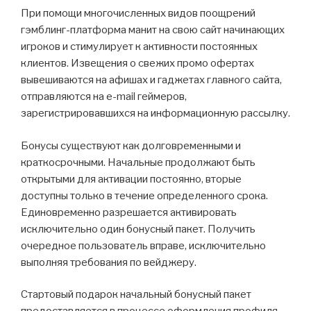
При помощи многочисленных видов поощрений
гэмблинг-платформа манит на свою сайт начинающих
игроков и стимулирует к активности постоянных
клиентов. Извещения о свежих промо офертах
вывешиваются на афишах и гаджетах главного сайта,
отправляются на e-mail геймеров,
зарегистрировавшихся на информационную рассылку.
Бонусы существуют как долговременными и
краткосрочными. Начальные продолжают быть
открытыми для активации постоянно, вторые
доступны только в течение определенного срока.
Единовременно разрешается активировать
исключительно один бонусный пакет. Получить
очередное пользователь вправе, исключительно
выполняя требования по вейджеру.
Стартовый подарок начальный бонусный пакет