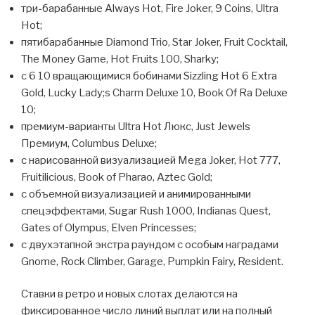
три-барабанные Always Hot, Fire Joker, 9 Coins, Ultra
Hot;
пятибарабанные Diamond Trio, Star Joker, Fruit Cocktail,
The Money Game, Hot Fruits 100, Sharky;
с 6 10 вращающимися бобинами Sizzling Hot 6 Extra
Gold, Lucky Lady;s Charm Deluxe 10, Book Of Ra Deluxe
10;
премиум-варианты Ultra Hot Люкс, Just Jewels
Премиум, Columbus Deluxe;
с нарисованной визуализацией Mega Joker, Hot 777,
Fruitilicious, Book of Pharao, Aztec Gold;
с объемной визуализацией и анимированными
спецэффектами, Sugar Rush 1000, Indianas Quest,
Gates of Olympus, Elven Princesses;
с двухэтапной экстра раундом с особым наградами
Gnome, Rock Climber, Garage, Pumpkin Fairy, Resident.
Ставки в ретро и новых слотах делаются на
фиксированное число линий выплат или на полный