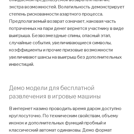
экстра возможностей. Волатильность демонстрирует
степень рискованности азартного процесса.
Предполагаемый возврат означает, каковая часть
потраченных на пари денег вернется участнику в виде
выигрыша. Безвозмездные спины, опасный этап,
случайные события, увеличивающиеся символы,
коэффициенты и прочие призовые возможности
увеличивают шансы на выигрыш без дополнительных
инвестиций.
Демо модели для бесплатной
развлечения в игровые машины
В интернет казино проводить время даром доступно
круглосуточно. По техническим свойствам, объему
иконок и дополнительных функций пробный и
классический автомат одинаковы. Демо формат