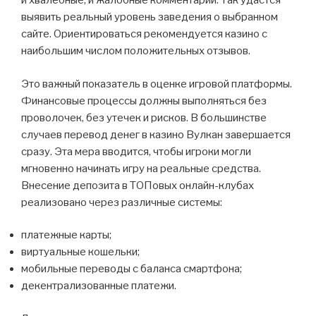
и хвалебные, и жалобные комментарии. Так удастся
выявить реальный уровень заведения о выбранном
сайте. Ориентироваться рекомендуется казино с
наибольшим числом положительных отзывов.
Это важный показатель в оценке игровой платформы.
Финансовые процессы должны выполняться без
проволочек, без утечек и рисков. В большинстве
случаев перевод денег в казино Вулкан завершается
сразу. Эта мера вводится, чтобы игроки могли
мгновенно начинать игру на реальные средства.
Внесение депозита в ТОПовых онлайн-клубах
реализовано через различные системы:
платежные карты;
виртуальные кошельки;
мобильные переводы с баланса смартфона;
декентрализованные платежи.