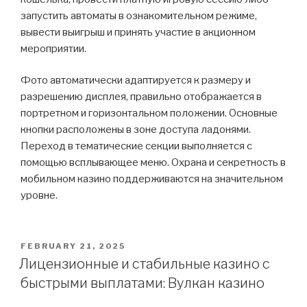
запустить автоматы в ознакомительном режиме,
вывести выигрыш и принять участие в акционном
мероприятии.
Фото автоматически адаптируется к размеру и
разрешению дисплея, правильно отображается в
портретном и горизонтальном положении. Основные
кнопки расположены в зоне доступа ладонями.
Переход в тематические секции выполняется с
помощью всплывающее меню. Охрана и секретность в
мобильном казино поддерживаются на значительном
уровне.
POSTED
FEBRUARY 21, 2025
ON
Лицензионные и стабильные казино с
быстрыми выплатами: Вулкан казино