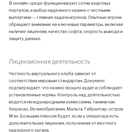
В онлайн-среде функционируют сотни азартных
порталов, и выбор надежного казино с честными
выплатами — главная задача игроков. Опытные игроки
обращают внимание на ключевые параметры, включая
наличие лицензии, качество софта, скорость вывода и
защиту данных.
Лицензионная деятельность
Честность виртуального клуба зависит от
соответствия мировым стандартам. Документ
подтверждает, что казино прошло аудит и соблюдает
установленные нормы. Контроль над деятельностью
ведется международными комиссиями, такими как
Кюрасао, Великобритания, Мальта, Гибралтар, остров
Мэн. Большим плюсом будет, если у оператора есть
дополнительная лицензия, полученная от местного
надзорного органа.