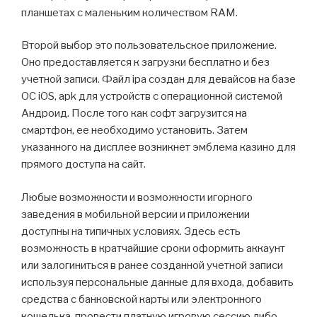
планшетах с маленьким количеством RAM.
Второй выбор это пользовательское приложение.
Оно предоставляется к загрузки бесплатно и без
учетной записи. Файл ipa создан для девайсов на базе
ОС iOS, apk для устройств с операционной системой
Андроид. После того как софт загрузится на
смартфон, ее необходимо установить. Затем
указанного на дисплее возникнет эмблема казино для
прямого доступа на сайт.
Любые возможности и возможности игорного
заведения в мобильной версии и приложении
доступны на типичных условиях. Здесь есть
возможность в кратчайшие сроки оформить аккаунт
или залогиниться в ранее созданной учетной записи
используя персональные данные для входа, добавить
средства с банковской карты или электронного
кошелька, провести платную игровую сессию либо