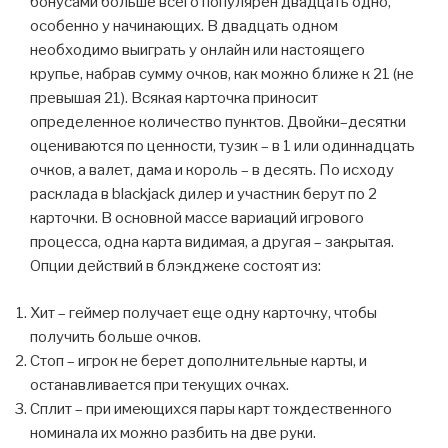
бонусами больше всего популярен двадцать одно,
особенно у начинающих. В двадцать одном
необходимо выиграть у онлайн или настоящего
крупье, набрав сумму очков, как можно ближе к 21 (не
превышая 21). Всякая карточка приносит
определенное количество пунктов. Двойки–десятки
оцениваются по ценности, тузик – в 1 или одиннадцать
очков, а валет, дама и король – в десять. По исходу
расклада в blackjack дилер и участник берут по 2
карточки. В основной массе вариаций игрового
процесса, одна карта видимая, а другая – закрытая.
Опции действий в блэкджеке состоят из:
Хит – геймер получает еще одну карточку, чтобы
получить больше очков.
Стоп – игрок не берет дополнительные карты, и
останавливается при текущих очках.
Сплит – при имеющихся пары карт тождественного
номинала их можно разбить на две руки.