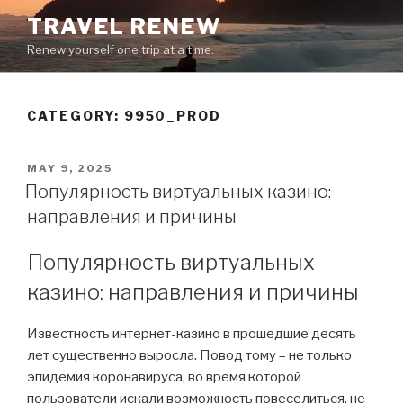
Skip
TRAVEL RENEW
to
Renew yourself one trip at a time.
content
CATEGORY: 9950_PROD
POSTED
MAY 9, 2025
ON
Популярность виртуальных казино:
направления и причины
Популярность виртуальных
казино: направления и причины
Известность интернет-казино в прошедшие десять
лет существенно выросла. Повод тому – не только
эпидемия коронавируса, во время которой
пользователи искали возможность повеселиться, не