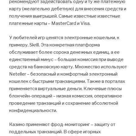
рекомендуют задействовать одну и ту же платежную
карту (желательно дебетную) для внесения средств и
получения выигрышей. Самые известные известные
платежные карты – MasterCard и Visa.
У любителей игр ценятся электронные кошельки, к
примеру, Skrill. Эта конкретная платформа
обслуживает более сорока денежных единиц, а ее
единственный минус – большая комиссия при выводе
средств на банковскую карту. Множество используют
Neteller – безопасный и комфортный электронный
кошелек с быстрыми транзакциями. Также в порталах
применяется виртуальные деньги. Ключевые плюсы
блокчейн-операций – низкая комиссия, оперативное
проведение транзакций и сохранение абсолютной
конфиденциальности.
Казино применяют фрод-мониторинг – защиту от
поддельных транзакций. В сфере игорных