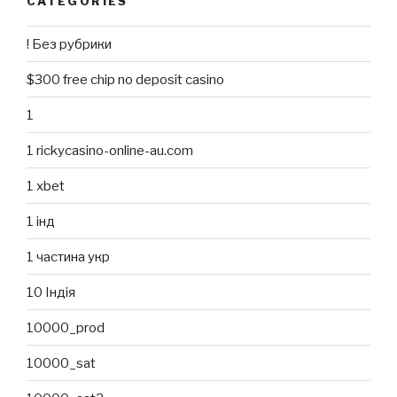
CATEGORIES
! Без рубрики
$300 free chip no deposit casino
1
1 rickycasino-online-au.com
1 xbet
1 інд
1 частина укр
10 Індія
10000_prod
10000_sat