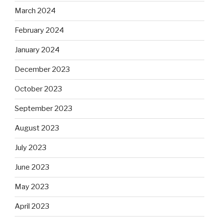
March 2024
February 2024
January 2024
December 2023
October 2023
September 2023
August 2023
July 2023
June 2023
May 2023
April 2023