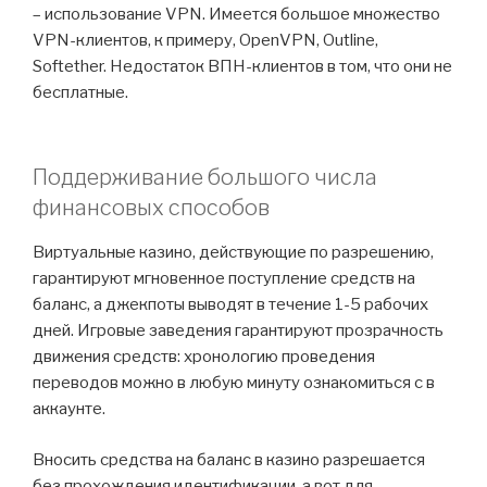
– использование VPN. Имеется большое множество
VPN-клиентов, к примеру, OpenVPN, Outline,
Softether. Недостаток ВПН-клиентов в том, что они не
бесплатные.
Поддерживание большого числа
финансовых способов
Виртуальные казино, действующие по разрешению,
гарантируют мгновенное поступление средств на
баланс, а джекпоты выводят в течение 1-5 рабочих
дней. Игровые заведения гарантируют прозрачность
движения средств: хронологию проведения
переводов можно в любую минуту ознакомиться с в
аккаунте.
Вносить средства на баланс в казино разрешается
без прохождения идентификации, а вот для