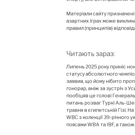
Матеріали сайту призначені д
азартних іграх може виклик
правил (принципів) відповід
Читають зараз:
Липень 2025 року приніс но
статусу абсолютного чемпіо
заявив, що йому нібито проп
гонорар, аніж за зустріч з У
пообіцяв це голові Генераль
питань розваг Туркі Аль-Шей
травня в єгипетській Гізі. Н
WBC з колекції 39-річного у
поясами WBA та IBF, а також 