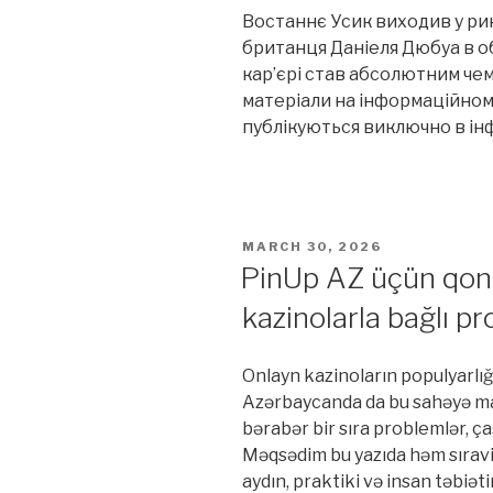
Востаннє Усик виходив у ринг
британця Даніеля Дюбуа в о
кар’єрі став абсолютним чемп
матеріали на інформаційному
публікуються виключно в ін
POSTED
MARCH 30, 2026
ON
PinUp AZ üçün qona
kazinolarla bağlı pr
Onlayn kazinoların populyarlığı
Azərbaycanda da bu sahəyə ma
bərabər bir sıra problemlər, çaş
Məqsədim bu yazıda həm sıravi
aydın, praktiki və insan təbiə