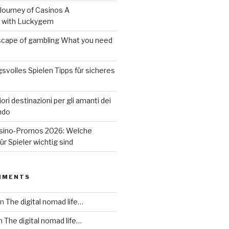
 Journey of Casinos A
 with Luckygem
dscape of gambling What you need
volles Spielen Tipps für sicheres
iori destinazioni per gli amanti dei
ndo
sino-Promos 2026: Welche
r Spieler wichtig sind
MMENTS
n
The digital nomad life…
n
The digital nomad life…