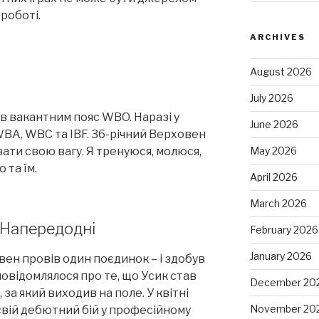
роботі.
ARCHIVES
August 2026
July 2026
в вакантним пояс WBO. Наразі у
June 2026
BA, WBC та IBF. 36-річний Верховен
ати свою вагу. Я тренуюся, молюся,
May 2026
 та їм.
April 2026
March 2026
 Напередодні
February 2026
January 2026
вен провів один поєдинок – і здобув
овідомлялося про те, що Усик став
December 20
за який виходив на поле. У квітні
November 20
свій дебютний бій у професійному