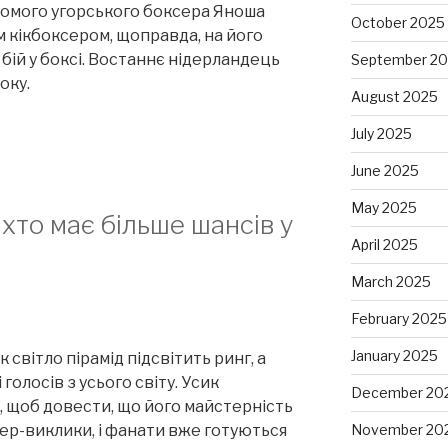
домого угорського боксера Яноша
October 2025
м кікбоксером, щоправда, на його
бій у боксі. Востаннє нідерландець
September 2
оку.
August 2025
July 2025
June 2025
May 2025
 хто має більше шансів у
April 2025
March 2025
February 2025
January 2025
світло пірамід підсвітить ринг, а
олосів з усього світу. Усик
December 20
, щоб довести, що його майстерність
ер-виклики, і фанати вже готуються
November 20