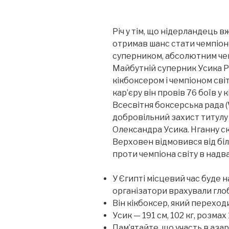
Річ у тім, що нідерландець
вж
отримав шанс стати чемпіон
суперником, абсолютним чемп
Майбутній суперник Усика Р
кікбоксером і чемпіоном світ
кар’єру він провів 76 боїв у 
Всесвітня боксерська рада 
добровільний захист титулу 
Олександра Усика. Нганну ск
Верховен відмовився від бі
проти чемпіона світу в надва
У Єгипті місцевий час буде н
організатори врахували гло
Він кікбоксер, який переход
Усик — 191 см, 102 кг, розмах
Пам’ятайте, що участь в аза