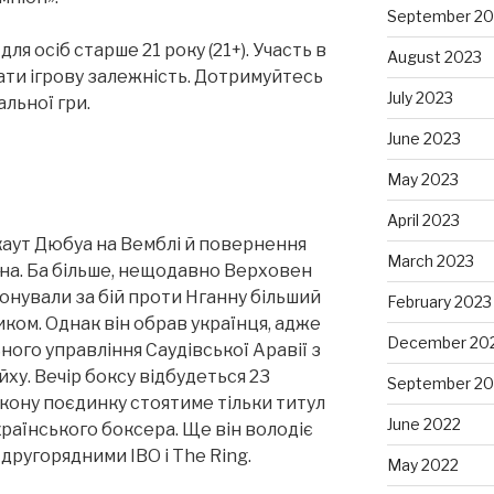
September 20
ля осіб старше 21 року (21+). Участь в
August 2023
ати ігрову залежність. Дотримуйтесь
July 2023
альної гри.
June 2023
May 2023
April 2023
каут Дюбуа на Вемблі й повернення
March 2023
на. Ба більше, нещодавно Верховен
онували за бій проти Нганну більший
February 2023
сиком. Однак він обрав українця, адже
December 20
ного управління Саудівської Аравії з
ху. Вечір боксу відбудеться 23
September 20
а кону поєдинку стоятиме тільки титул
June 2022
країнського боксера. Ще він володіє
другорядними IBO і The Ring.
May 2022