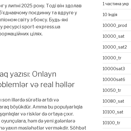
1 частина укр
 у липні 2025 року. Тоді він здолав
б’єднавчому поєдинку та вдруге у
10 Індія
іоном світу з боксу. Будь-які
10000_prod
 ресурсі sport-express.ua
формаційних цілях.
10000_sat
10000_sat2
10000_tr
10000sat3
q yazısı: Onlayn
10000sat6
oblemlər və real həllər
10050_tr
 son illərdə sürətlə artdı və
10080_sat
raq böyükdür. Amma bu populyarlıqla
10100_sat
qınlıqlar və risklər də ortaya çıxır.
 oyunçulara, həm də yeni gələnlərə
10100_tr
tinə yaxın məsləhətlər verməkdir. Söhbət