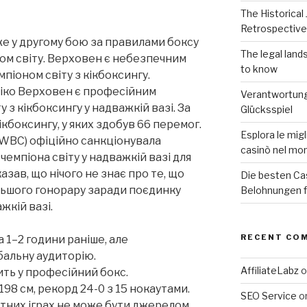
The Historical
Retrospective
е у другому бою за правилами боксу
The legal lan
ом світу. Верховен є небезпечним
to know
іоном світу з кікбоксингу.
іко Верховен є професійним
Verantwortungs
у з кікбоксингу у надважкій вазі. За
Glücksspiel
кікбоксингу, у яких здобув 66 перемог.
Esplora le migl
(WBC) офіційно санкціонувала
casinò nel mo
чемпіона світу у надважкій вазі для
азав, що нічого не знає про те, що
Die besten Ca
льшого гонорару заради поєдинку
Belohnungen fü
жкій вазі.
RECENT CO
а 1–2 години раніше, але
бальну аудиторію.
AffiliateLabz
o
ить у професійний бокс.
 198 см, рекорд 24-0 з 15 нокаутами.
SEO Service
o
ртних іграх не може бути джерелом