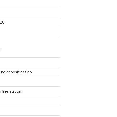
020
S
 no deposit casino
online-au.com