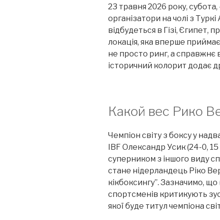
23 травня 2026 року, субота,
організатори на чолі з Турк
відбудеться в Гізі, Єгипет, п
локація, яка вперше приймає 
не просто ринг, а справжнє
історичний колорит додає д
Какой вес Рико В
Чемпіон світу з боксу у над
IBF Олександр Усик (24-0, 15
суперником з іншого виду с
стане нідерландець Ріко Ве
кікбоксингу”. Зазначимо, що 
спортсменів критикують зус
якої буде титул чемпіона сві