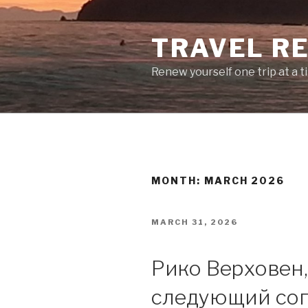
Skip
to
TRAVEL R
content
Renew yourself one trip at a t
MONTH: MARCH 2026
POSTED
MARCH 31, 2026
ON
Рико Верховен,
следующий соп