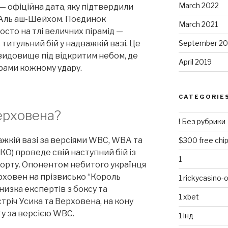
March 2022
 — офіційна дата, яку підтвердили
і Аль аш-Шейхом. Поєдинок
March 2021
росто на тлі величних пірамід —
титульний бій у надважкій вазі. Це
September 2
 видовище під відкритим небом, де
April 2019
рами кожному удару.
CATEGORIE
ерховена?
! Без рубрики
важкій вазі за версіями WBC, WBA та
$300 free chip
 КО) проведе свій наступний бій із
1
порту. Опонентом небитого українця
рховен на прізвисько “Король
1 rickycasino-
низка експертів з боксу та
1 xbet
тріч Усика та Верховена, на кону
ту за версією WBC.
1 інд