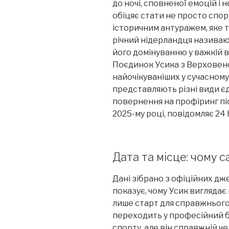
до ночі, сповненої емоцій і
обіцяє стати не просто спо
історичним антуражем, яке т
річний нідерландця називаю
його домінуванню у важкій в
Поєдинок Усика з Верховен
найочікуваніших у сучасному
представляють різні види є
повернення на профіринг пі
2025-му році, повідомляє 24 
Дата та місце: чому 
Дані зібрано з офіційних дж
показує, чому Усик вигляда
лише старт для справжнього а
переходить у професійний б
спорту, але він справжній че