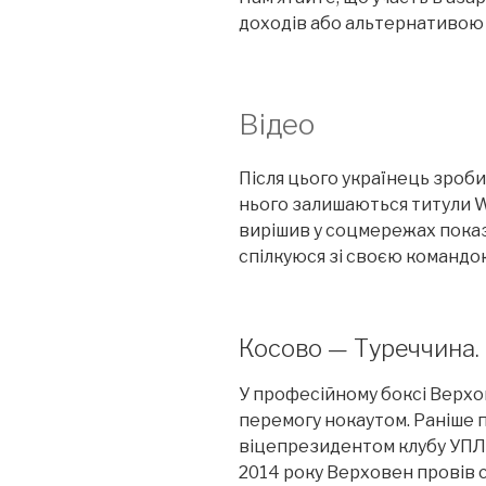
доходів або альтернативою 
Відео
Після цього українець зроби
нього залишаються титули W
вирішив у соцмережах показ
спілкуюся зі своєю командою
Косово — Туреччина.
У професійному боксі Верхо
перемогу нокаутом. Раніше п
віцепрезидентом клубу УПЛ, 
2014 року Верховен провів 