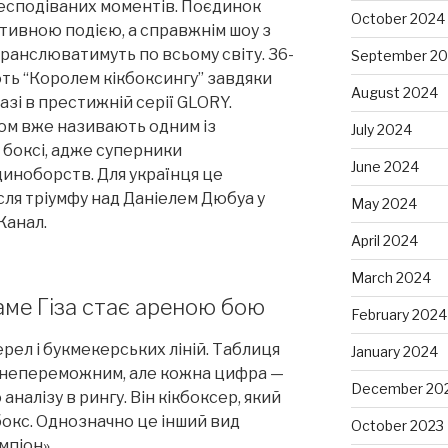
 несподіваних моментів. Поєдинок
October 2024
ртивною подією, а справжнім шоу з
ранслюватимуть по всьому світу. 36-
September 2
ть “Королем кікбоксингу” завдяки
August 2024
азі в престижній серії GLORY.
ом вже називають одним із
July 2024
 боксі, адже суперники
June 2024
диноборств. Для українця це
сля тріумфу над Даніелем Дюбуа у
May 2024
Канал.
April 2024
March 2024
саме Гіза стає ареною бою
February 2024
ерел і букмекерських ліній. Таблиця
January 2024
є непереможним, але кожна цифра —
December 20
налізу в рингу. Він кікбоксер, який
окс. Однозначно це інший вид
October 2023
мпіон».