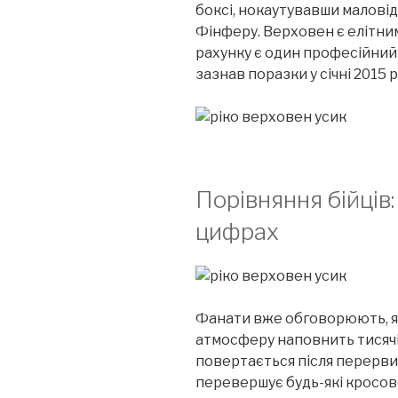
боксі, нокаутувавши малові
Фінферу. Верховен є елітни
рахунку є один професійний 
зазнав поразки у січні 2015 р
Порівняння бійців:
цифрах
Фанати вже обговорюють, як 
атмосферу наповнить тисячі г
повертається після перерви
перевершує будь-які кросов