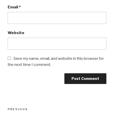
Email
*
Website
Save my name, email, and website in this browser for
the next time I comment.
Post
PREVIOUS
Previous
navigation