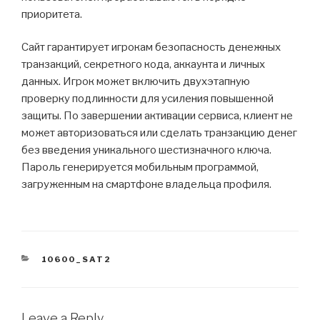
приоритета.
Сайт гарантирует игрокам безопасность денежных
транзакций, секретного кода, аккаунта и личных
данных. Игрок может включить двухэтапную
проверку подлинности для усиления повышенной
защиты. По завершении активации сервиса, клиент не
может авторизоваться или сделать транзакцию денег
без введения уникального шестизначного ключа.
Пароль генерируется мобильным программой,
загруженным на смартфоне владельца профиля.
CATEGORIES
10600_SAT2
Leave a Reply