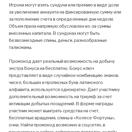
Игроки могут взять сундуки или премию в виде доли
за увеличение аккаунта на фиксированную сумму или
за пополнение счета в определенные дни недели.
Объем приза напрямую обусловлен из-за суммы
внесенных капитала. В сундуках могут быть
безвозмездные спины, деньги, разнообразные
талисманы.
Промокод дает реальный возможность на добычу
экстра бонуса на бесплатно. Бонус ключ
представляет в виде случайное комбинацию знаков,
чисел, больших и прописных букв латинского
алфавита, используется однократно. Дает участнику
дополнительный возможность на триумф за счет
активации добытых поощрений. В форме награды
участник может выиграть средства на счет,
бесплатные вращения, спины в «Колесе Фортуны»,
очки. Найти промокод возможно в соцсетях, в
рецензионных сайтах, геймерских порталах, онлайн-