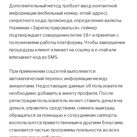
Дополнительный метод требует ввод контактной
информации (мобильный номер, email-адрес),
секретного кода, промокода, определение валюты.
Нажимая «Зарегистрироваться», геймер
подтверждает совершеннолетие 18+ и принятие с
положениями работы платформы. Чтобы завершения
процедуры клиент кликает на ссылку в e-mail или
вписывает код из SMS.
При применении соцсетей выполняется
автоматический перенос информации между
аккаунтами. Недостающие данные об пользователе
необходимо добавить в анкету профиля. После
регистрации пользователь может ставить деньги на
деньги, управлять средствами, снимать выигрыш,
обращаться за помощью к сотрудникам саппорта,
воспользуется приветственным и другими бонусами,
становится частью программы лояльности, во всех