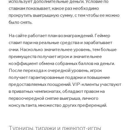
использует дополнительные деньги. Условие по
ставкам показывает, какое раз необходимо
прокрутить выигрышную сумму, с тем чтобы ее можно
было снять.
На сайте работает план вознаграждений. Геймер
ставит пари на реальные средства и зарабатывает
очки. Насколько значительнее уровень, тем больше
преимуществ получает игрок и значительнее
коэффициент обмена собранных баллов на деньги.
После перехода к очередной уровень, игрок
получает гарантированные подарки и повышение
предоставляемых поощрений. VIP-клиенты участвуют
в приватных чемпионатах, обладают правом на
первоочередной снятие выигрыша, личного
консультанта, множество других преференций.
Турниры, тиражи и джекпот-игры