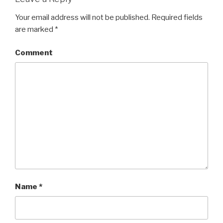
Your email address will not be published.
Required fields
are marked
*
Comment
Name
*