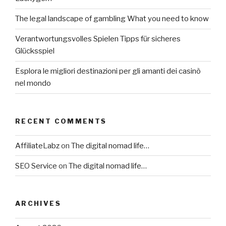
The legal landscape of gambling What you need to know
Verantwortungsvolles Spielen Tipps für sicheres
Glücksspiel
Esplora le migliori destinazioni per gli amanti dei casinò
nel mondo
RECENT COMMENTS
AffiliateLabz
on
The digital nomad life…
SEO Service
on
The digital nomad life…
ARCHIVES