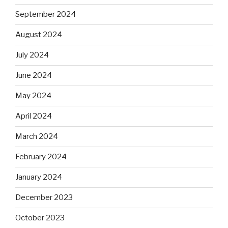
September 2024
August 2024
July 2024
June 2024
May 2024
April 2024
March 2024
February 2024
January 2024
December 2023
October 2023