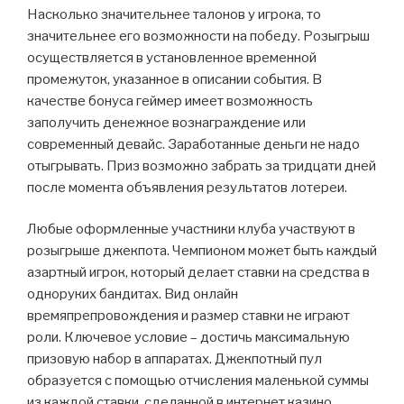
Насколько значительнее талонов у игрока, то
значительнее его возможности на победу. Розыгрыш
осуществляется в установленное временной
промежуток, указанное в описании события. В
качестве бонуса геймер имеет возможность
заполучить денежное вознаграждение или
современный девайс. Заработанные деньги не надо
отыгрывать. Приз возможно забрать за тридцати дней
после момента объявления результатов лотереи.
Любые оформленные участники клуба участвуют в
розыгрыше джекпота. Чемпионом может быть каждый
азартный игрок, который делает ставки на средства в
одноруких бандитах. Вид онлайн
времяпрепровождения и размер ставки не играют
роли. Ключевое условие – достичь максимальную
призовую набор в аппаратах. Джекпотный пул
образуется с помощью отчисления маленькой суммы
из каждой ставки, сделанной в интернет казино.