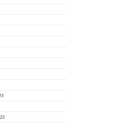
23
23