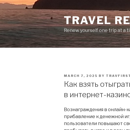
Skip
to
TRAVEL R
content
Renew yourself one trip at a t
POSTED
MARCH 7, 2025
BY
TRAVFIRS
ON
Как взять отыгра
в интернет-казин
Вознаграждения в онлайн-к
прибавление к денежной иг
пользователи повышают сво