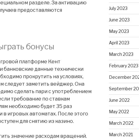
пециальном разделе. За активацию
July 2023
случаев предоставляются
June 2023
May 2023
April 2023
ыграть бонусы
March 2023
игровой платформе Кент
February 2023
и банковские данные технически
бходимо прокрутить на условиях,
December 20
ам следует заметить вейджер. Она
September 20
одимо сделать пари с употреблением
если требование по ставкам
June 2022
лям необходимо будет 35 раз
May 2022
 в игровых автоматах. После этого
ступен для снятию из казино.
March 2022
March 2021
тить значение расходам вращений.