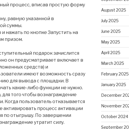
ный процесс, вписав простую форму
August 2025
ну, равную указанной в
July 2025
ой суммы.
June 2025
и нажать по кнопке Запустить на
м призом.
May 2025
April 2025
ступительный подарок зачислится
чно он предусматривает включает в
March 2025
вложенных средств) и
ьзователи имеют возможность сразу
February 2025
нию для вывода с площадки. В
January 2025
чать какие-либо функции не нужно.
, для того чтобы вознаграждение
December 20
и. Когда пользователь отказывается
November 20
не активировать процесс активации
ия по отыгрышу. По завершении
October 2024
знаграждение утратит силу.
September 2