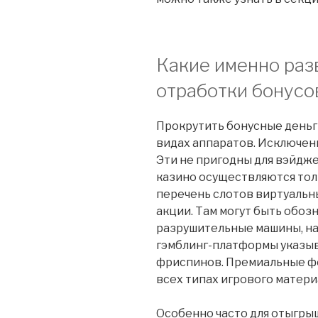
Какие именно раз
отработки бонусо
Прокрутить бонусные деньг
видах аппаратов. Исключен
Эти не пригодны для вэйдже
казино осуществляются тол
перечень слотов виртуальн
акции. Там могут быть обоз
разрушительные машины, на
гэмблинг-платформы указыв
фриспинов. Премиальные ф
всех типах игрового матери
Особенно часто для отыгры