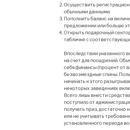
Осуществить регистрацион
обычными данными.
Пополнить баланс на величи
предложении или больше эт
Открыть подарочный сектор 
табличке с соответствующи
Впоследствии указанного в
на счет для поощрений. Обы
себя финансы (процент от 
безвозмездные спины. Пол
начинать к этого разыгрыва
некоторых заведениях вклю
Всего лишь внести средства
поступило от администраци
получать приз, достаточно 
или не учитывать требован
установленного периода во