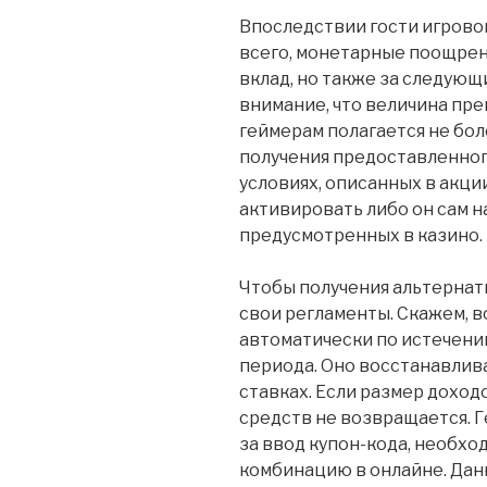
Впоследствии гости игрово
всего, монетарные поощрен
вклад, но также за следующ
внимание, что величина пре
геймерам полагается не бол
получения предоставленного
условиях, описанных в акци
активировать либо он сам на
предусмотренных в казино.
Чтобы получения альтерна
свои регламенты. Скажем, в
автоматически по истечени
периода. Оно восстанавлив
ставках. Если размер доход
средств не возвращается. Г
за ввод купон-кода, необх
комбинацию в онлайне. Дан