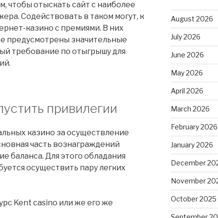
м, чтобы отыскать сайт с наиболее
ра. Содействовать в таком могут, к
August 2026
ернет-казино с премиями. В них
July 2026
где предусмотрены значительные
ный требование по отыгрышу для
June 2026
ий.
May 2026
April 2026
пустить привилегии
March 2026
February 2026
альных казино за осуществление
новная часть вознаграждений
January 2026
е баланса. Для этого обладания
December 20
буется осуществить пару легких
November 20
October 2025
с Kent casino или же его же
September 2